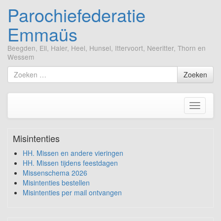
Parochiefederatie
Emmaüs
Beegden, Ell, Haler, Heel, Hunsel, Ittervoort, Neeritter, Thorn en
Wessem
Ga
Zoek
Zoeken
naar
naar
de
inhoud
Toggle
navigati
Misintenties
HH. Missen en andere vieringen
HH. Missen tijdens feestdagen
Missenschema 2026
Misintenties bestellen
Misintenties per mail ontvangen