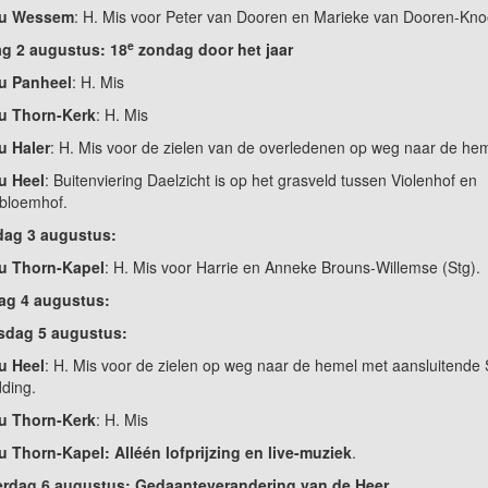
 u Wessem
: H. Mis voor Peter van Dooren en Marieke van Dooren-Kno
e
g 2 augustus: 18
zondag door het jaar
 u Panheel
: H. Mis
 u Thorn-Kerk
: H. Mis
u Haler
: H. Mis voor de zielen van de overledenen op weg naar de hem
u Heel
: Buitenviering Daelzicht is op het grasveld tussen Violenhof en
bloemhof.
ndag 3 augustus:
 u Thorn-Kapel
: H. Mis voor Harrie en Anneke Brouns-Willemse (Stg).
ag 4 augustus:
dag 5 augustus:
u Heel
: H. Mis voor de zielen op weg naar de hemel met aansluitende S
ding.
 u Thorn-Kerk
: H. Mis
u Thorn-Kapel: Alléén lofprijzing en live-muziek
.
rdag 6 augustus: Gedaanteverandering van de Heer