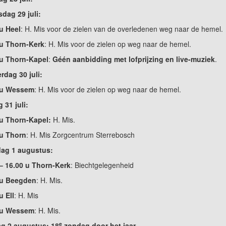
dag 29 juli:
u Heel
: H. Mis voor de zielen van de overledenen weg naar de hemel.
 u Thorn-Kerk
: H. Mis voor de zielen op weg naar de hemel.
 u Thorn-Kapel
:
Géén aanbidding met lofprijzing en live-muziek
.
dag 30 juli:
 u Wessem
: H. Mis voor de zielen op weg naar de hemel.
g 31 juli:
 u Thorn-Kapel:
H. Mis.
 u Thorn
: H. Mis Zorgcentrum Sterrebosch
dag 1 augustus:
– 16.00 u Thorn-Kerk
: Biechtgelegenheid
 u Beegden
: H. Mis.
u Ell
: H. Mis
 u Wessem
: H. Mis.
e
g 2 augustus: 18
zondag door het jaar