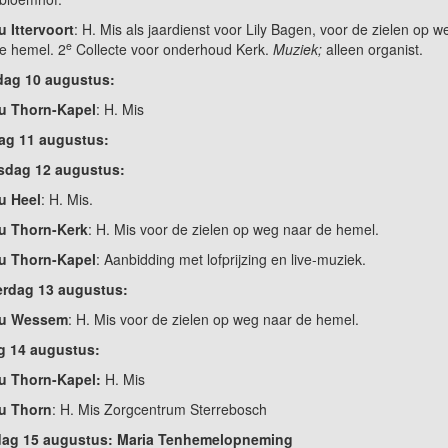
u Ittervoort
: H. Mis als jaardienst voor Lily Bagen, voor de zielen op w
e
e hemel. 2
Collecte voor onderhoud Kerk.
Muziek;
alleen organist.
ag 10 augustus:
 u Thorn-Kapel
: H. Mis
ag 11 augustus:
dag 12 augustus:
u Heel
: H. Mis.
 u Thorn-Kerk
: H. Mis voor de zielen op weg naar de hemel.
 u Thorn-Kapel
: Aanbidding met lofprijzing en live-muziek.
rdag 13 augustus:
 u Wessem
: H. Mis voor de zielen op weg naar de hemel.
ag 14 augustus:
 u Thorn-Kapel:
H. Mis
 u Thorn
: H. Mis Zorgcentrum Sterrebosch
dag 15 augustus: Maria Tenhemelopneming