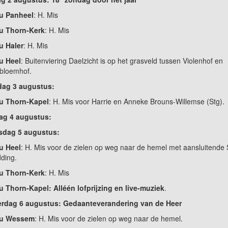
 u Panheel
: H. Mis
 u Thorn-Kerk
: H. Mis
u Haler
: H. Mis
u Heel
: Buitenviering Daelzicht is op het grasveld tussen Violenhof en
bloemhof.
ndag 3 augustus:
 u Thorn-Kapel
: H. Mis voor Harrie en Anneke Brouns-Willemse (Stg).
ag 4 augustus:
dag 5 augustus:
u Heel
: H. Mis voor de zielen op weg naar de hemel met aansluitende S
ding.
 u Thorn-Kerk
: H. Mis
u Thorn-Kapel: Alléén lofprijzing en live-muziek
.
rdag 6 augustus: Gedaanteverandering van de Heer
 u Wessem
: H. Mis voor de zielen op weg naar de hemel.