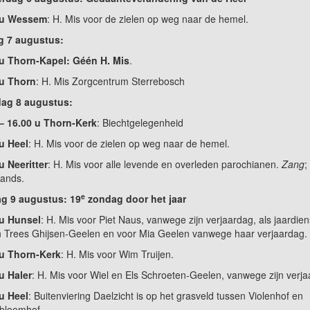
 u Wessem
: H. Mis voor de zielen op weg naar de hemel.
g 7 augustus:
 u Thorn-Kapel:
Géén H. Mis
.
 u Thorn
: H. Mis Zorgcentrum Sterrebosch
dag 8 augustus:
– 16.00 u Thorn-Kerk
: Biechtgelegenheid
u Heel
: H. Mis voor de zielen op weg naar de hemel.
u Neeritter
: H. Mis voor alle levende en overleden parochianen.
Zang
;
ands.
e
g 9 augustus: 19
zondag door het jaar
 u Hunsel
: H. Mis voor Piet Naus, vanwege zijn verjaardag, als jaardien
n Trees Ghijsen-Geelen en voor Mia Geelen vanwege haar verjaardag.
 u Thorn-Kerk
: H. Mis voor Wim Truijen.
u Haler
: H. Mis voor Wiel en Els Schroeten-Geelen, vanwege zijn verja
u Heel
: Buitenviering Daelzicht is op het grasveld tussen Violenhof en
bloemhof.