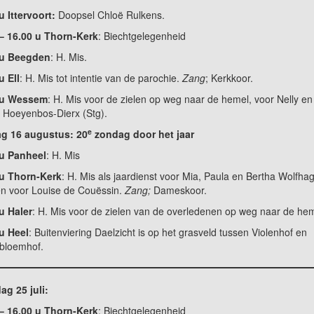
u Ittervoort:
Doopsel Chloë Rulkens.
– 16.00 u Thorn-Kerk
: Biechtgelegenheid
 u Beegden
: H. Mis.
u Ell
: H. Mis tot intentie van de parochie.
Zang
; Kerkkoor.
 u Wessem
: H. Mis voor de zielen op weg naar de hemel, voor Nelly en
 Hoeyenbos-Dierx (Stg).
e
g 16 augustus:
20
zondag door het jaar
 u Panheel
: H. Mis
 u Thorn-Kerk
: H. Mis als jaardienst voor Mia, Paula en Bertha Wolfha
en voor Louise de Couëssin.
Zang;
Dameskoor.
u Haler
: H. Mis voor de zielen van de overledenen op weg naar de hem
u Heel
: Buitenviering Daelzicht is op het grasveld tussen Violenhof en
bloemhof.
ag 25 juli:
– 16.00 u Thorn-Kerk
: Biechtgelegenheid