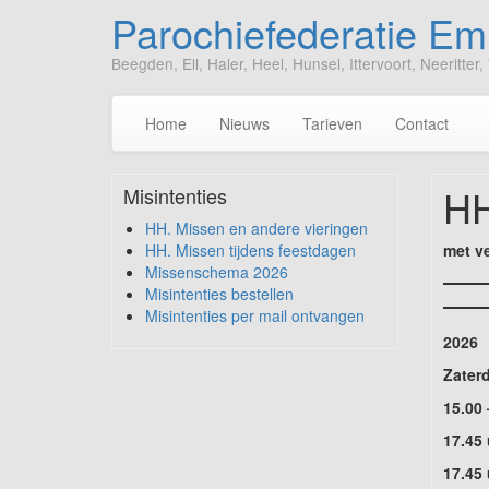
Parochiefederatie E
Beegden, Ell, Haler, Heel, Hunsel, Ittervoort, Neeritt
Home
Nieuws
Tarieven
Contact
HH
Misintenties
HH. Missen en andere vieringen
HH. Missen tijdens feestdagen
met v
Missenschema 2026
Misintenties bestellen
Misintenties per mail ontvangen
2026
Zater
15.00 
17.45
17.45 