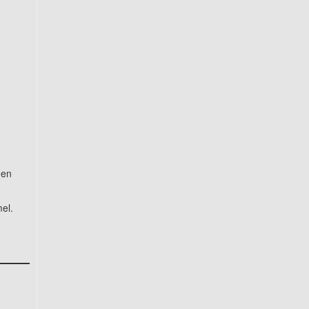
gen
el.