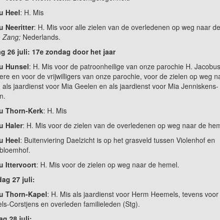
u Heel
: H. Mis
u Neeritter
: H. Mis voor alle zielen van de overledenen op weg naar d
.
Zang;
Nederlands.
 26 juli: 17e zondag door het jaar
 u Hunsel
: H. Mis voor de patroonheilige van onze parochie H. Jacobu
re en voor de vrijwilligers van onze parochie, voor de zielen op weg n
 als jaardienst voor Mia Geelen en als jaardienst voor Mia Jenniskens-
n.
 u Thorn-Kerk
: H. Mis
u Haler
: H. Mis voor de zielen van de overledenen op weg naar de hem
u Heel
: Buitenviering Daelzicht is op het grasveld tussen Violenhof en
bloemhof.
u Ittervoort
: H. Mis voor de zielen op weg naar de hemel.
g 27 juli:
 u Thorn-Kapel
: H. Mis als jaardienst voor Herm Heemels, tevens voor
s-Corstjens en overleden familieleden (Stg).
g 28 juli: