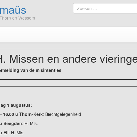
mmaüs
Ga
Zoek
naar
naar
er, Thorn en Wessem
de
inhoud
. Missen en andere viering
ermelding van de misintenties
dag 1 augustus:
– 16.00 u Thorn-Kerk
: Biechtgelegenheid
 u Beegden
: H. Mis.
u Ell
: H. Mis