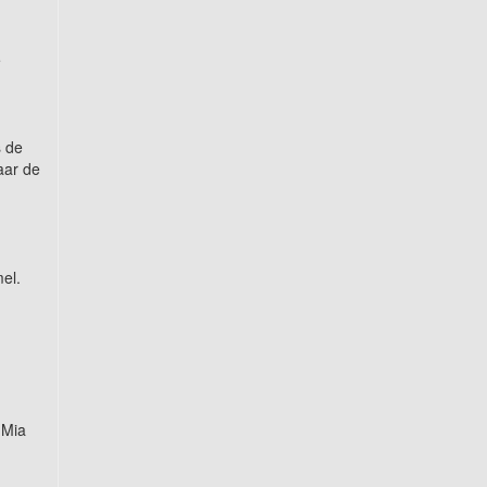
e
s de
aar de
el.
 Mia