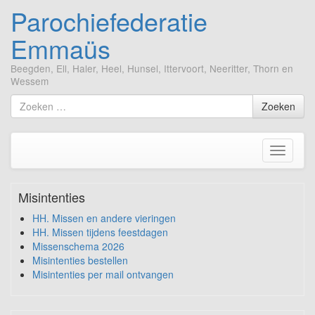
Parochiefederatie
Emmaüs
Beegden, Ell, Haler, Heel, Hunsel, Ittervoort, Neeritter, Thorn en
Wessem
Ga
Zoek
Zoeken
naar
naar
de
inhoud
Toggle
navigati
Misintenties
HH. Missen en andere vieringen
HH. Missen tijdens feestdagen
Missenschema 2026
Misintenties bestellen
Misintenties per mail ontvangen