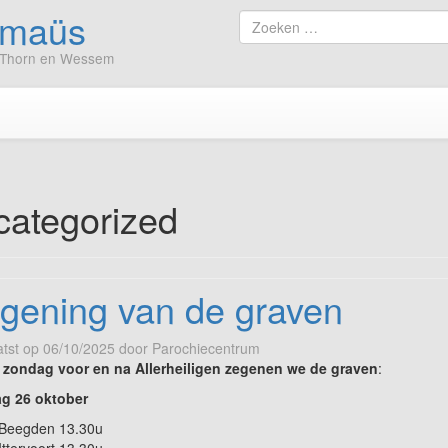
mmaüs
Ga
Zoek
naar
naar
er, Thorn en Wessem
de
inhoud
ategorized
gening van de graven
tst op
06/10/2025
door
Parochiecentrum
 zondag voor en na Allerheiligen zegenen we de graven
:
g 26 oktober
Beegden 13.30u