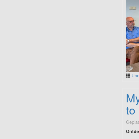
Unc
My
to
Geplaa
Ontdek