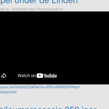
tst op
13/09/2023
door
Parochiecentrum
://youtu.be/G0vE02ZqWSw?si=3PSCvRPMZdOPHojV
ategorized