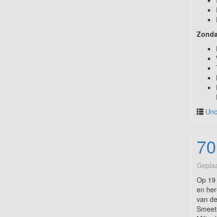
Zonda
Unc
70
Geplaa
Op 19 
en her
van de
Smeets