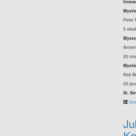
Intera
Mysti
Peter 
5 okto
Mysta
Annem
20 no
Mystie
Kick B
25 jan
St. S
Unc
Ju
Ka