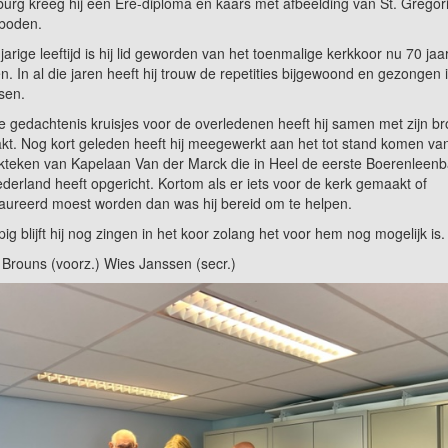
burg kreeg hij een Ere-diploma en kaars met afbeelding van St. Gregor
boden.
jarige leeftijd is hij lid geworden van het toenmalige kerkkoor nu 70 jaa
n. In al die jaren heeft hij trouw de repetities bijgewoond en gezongen 
sen.
e gedachtenis kruisjes voor de overledenen heeft hij samen met zijn br
t. Nog kort geleden heeft hij meegewerkt aan het tot stand komen va
teken van Kapelaan Van der Marck die in Heel de eerste Boerenleen
derland heeft opgericht. Kortom als er iets voor de kerk gemaakt of
aureerd moest worden dan was hij bereid om te helpen.
pig blijft hij nog zingen in het koor zolang het voor hem nog mogelijk is.
Brouns (voorz.) Wies Janssen (secr.)