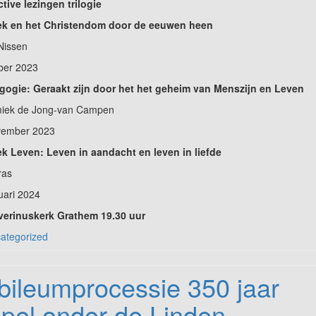
ctive lezingen trilogie
ek en het Christendom door de eeuwen heen
Nissen
ber 2023
gogie: Geraakt zijn door het het geheim van Menszijn en Leven
iek de Jong-van Campen
vember 2023
k Leven: Leven in aandacht en leven in liefde
ras
uari 2024
everinuskerk Grathem 19.30 uur
ategorized
bileumprocessie 350 jaar
pel onder de Linden