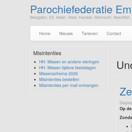
Parochiefederatie E
Beegden, Ell, Haler, Heel, Hunsel, Ittervoort, Neeritt
Home
Nieuws
Tarieven
Contact
Misintenties
Unc
HH. Missen en andere vieringen
HH. Missen tijdens feestdagen
Missenschema 2026
Misintenties bestellen
Misintenties per mail ontvangen
Ze
Geplaa
Op de
Zonda