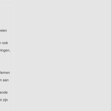
oeien
n ook
vingen,
oblemen
en aan
dende
 zijn