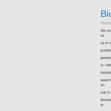
Bi
Geplaa
Als ou
ze
op in 
proble
geweld
In 199
kleink
waarme
en
ook in
Moeder
er