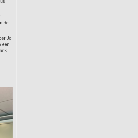
ius
r
in de
oer Jo
n een
bank