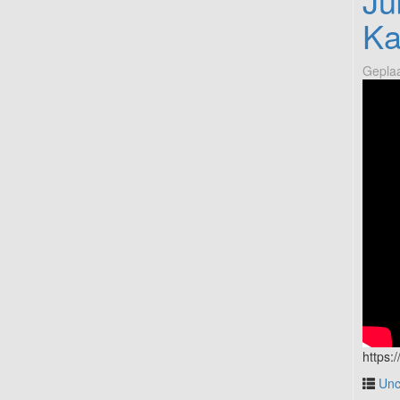
Ju
Ka
Geplaa
https
Unc