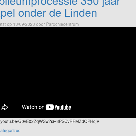
bileumprocessie 350 jaar
pel onder de Linden
tst op
13/09/2023
door
Parochiecentrum
://youtu.be/G0vE02ZqWSw?si=3PSCvRPMZdOPHojV
ategorized