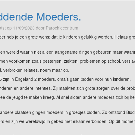
ddende Moeders.
tst op
11/09/2023
door
Parochiecentrum
der heb je een grote wens: dat je kinderen gelukkig worden. Helaas gr
een wereld waarin niet alleen aangename dingen gebeuren maar waari
men voorkomen zoals pesterijen, ziekten, problemen op school, versla
, verbroken relaties, noem maar op.
5 zijn in Engeland 2 moeders, oma’s gaan bidden voor hun kinderen,
inderen en andere intenties. Zij maakten zich grote zorgen over de pr
e de jeugd te maken kreeg. Al snel sloten andere moeders zich bij h
 andere plaatsen gingen moeders in groepjes bidden. Zo ontstond Bid
s en zijn we wereldwijd in gebed met elkaar verbonden. Op dit moment