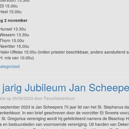
Ittervoort 13.30u
Ell 15.00u
Heel 15.00u
g 2 november
Hunsel 13.30u
Wessem 13.30u
Thorn 15.00u
Neeritter 15.00u
Haler-Uffelse 15.00u (indien priester beschikbaar, anders aansluitend 
H. mis van 10.00u)
ategorized
 jarig Jubileum Jan Scheepe
tst op
25/09/2023
door
Parochiecentrum
september 2023 is Jan Scheepers 70 jaar lid van het St. Stephanus d
enkerkkoor. In een brief geschreven door de voorzitter Et Smeets voorz
 St. Gregorius vereniging wordt hij gefeliciteerd namens de Bisschop H
 en bestuursleden van voornoemde vereniging. Uit handen van Deke