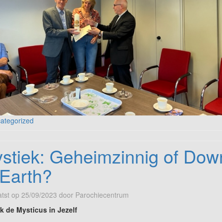
ategorized
stiek: Geheimzinnig of Dow
 Earth?
tst op
25/09/2023
door
Parochiecentrum
 de Mysticus in Jezelf