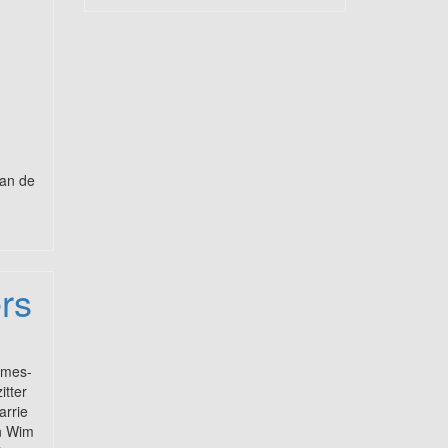
aan de
rs
ames-
itter
arrie
n Wim