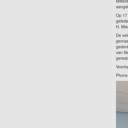
Milten
aange
Op 17 
gelede
H. Mis
De vel
gemaak
gedenk
van Ne
gerest
Voorlo
Phons 