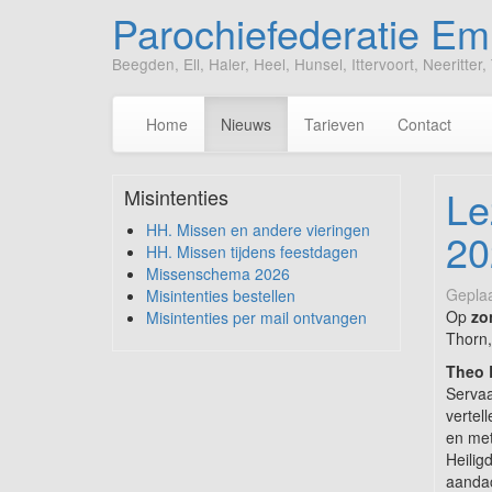
Parochiefederatie E
Beegden, Ell, Haler, Heel, Hunsel, Ittervoort, Neeritt
Home
Nieuws
Tarieven
Contact
Le
Misintenties
HH. Missen en andere vieringen
20
HH. Missen tijdens feestdagen
Missenschema 2026
Geplaa
Misintenties bestellen
Op
zo
Misintenties per mail ontvangen
Thorn, 
Theo 
Servaa
vertel
en met
Heilig
aandac