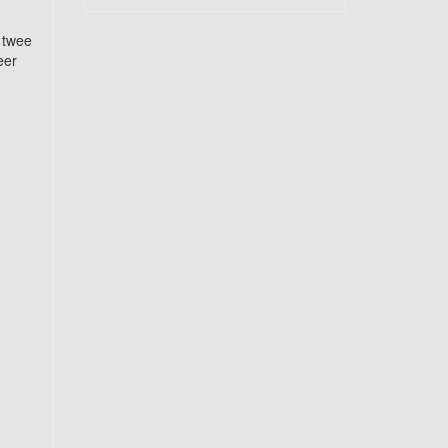
 twee
eer