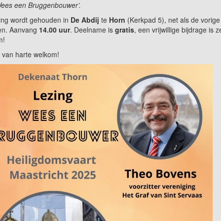
Wees een Bruggenbouwer’.
ing wordt gehouden in
De Abdij
te
Horn
(Kerkpad 5), net als de vorige
gen. Aanvang
14.00 uur
. Deelname is
gratis
, een vrijwillige bijdrage is z
m!
 van harte welkom!