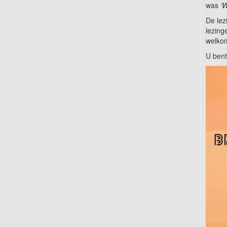
was
‘
De lez
lezin
welko
U bent