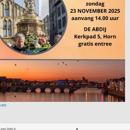
uws
van foto’s.