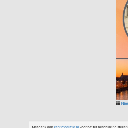
Nie
Met dank aan
kerkfotografie.nl
voor het ter beschikking stellen 