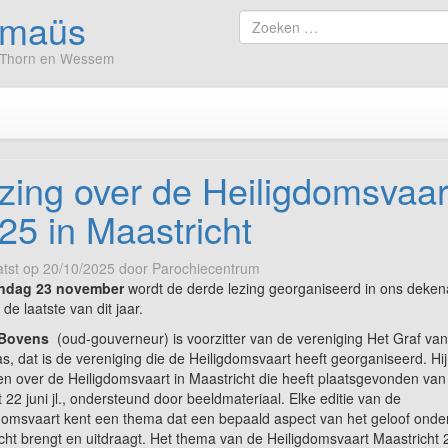
mmaüs
Ga
Zoek
naar
naar
er, Thorn en Wessem
de
inhoud
zing over de Heiligdomsvaar
25 in Maastricht
tst op
20/10/2025
door
Parochiecentrum
ndag 23 november
wordt de derde lezing georganiseerd in ons deken
de laatste van dit jaar.
Bovens
(oud-gouverneur) is voorzitter van de vereniging Het Graf van
s, dat is de vereniging die de Heiligdomsvaart heeft georganiseerd. Hi
len over de Heiligdomsvaart in Maastricht die heeft plaatsgevonden van 
 22 juni jl., ondersteund door beeldmateriaal. Elke editie van de
domsvaart kent een thema dat een bepaald aspect van het geloof onde
ht brengt en uitdraagt. Het thema van de Heiligdomsvaart Maastricht 