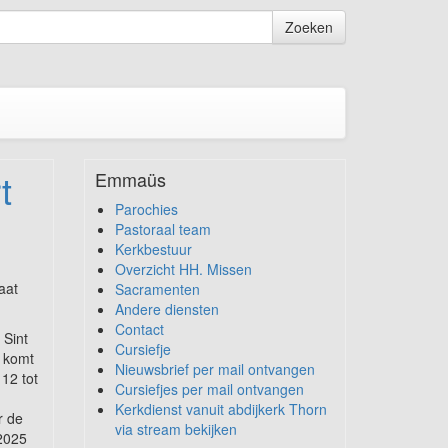
Zoeken
t
Emmaüs
Parochies
Pastoraal team
Kerkbestuur
Overzicht HH. Missen
aat
Sacramenten
Andere diensten
Contact
 Sint
Cursiefje
j komt
Nieuwsbrief per mail ontvangen
12 tot
Cursiefjes per mail ontvangen
Kerkdienst vanuit abdijkerk Thorn
r de
via stream bekijken
2025