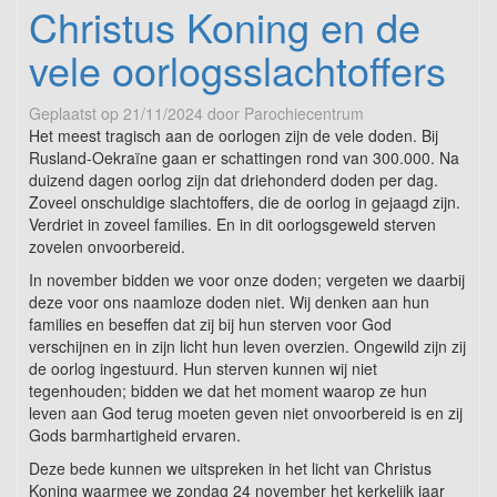
Christus Koning en de
vele oorlogsslachtoffers
Geplaatst op
21/11/2024
door
Parochiecentrum
Het meest tragisch aan de oorlogen zijn de vele doden. Bij
Rusland-Oekraïne gaan er schattingen rond van 300.000. Na
duizend dagen oorlog zijn dat driehonderd doden per dag.
Zoveel onschuldige slachtoffers, die de oorlog in gejaagd zijn.
Verdriet in zoveel families. En in dit oorlogsgeweld sterven
zovelen onvoorbereid.
In november bidden we voor onze doden; vergeten we daarbij
deze voor ons naamloze doden niet. Wij denken aan hun
families en beseffen dat zij bij hun sterven voor God
verschijnen en in zijn licht hun leven overzien. Ongewild zijn zij
de oorlog ingestuurd. Hun sterven kunnen wij niet
tegenhouden; bidden we dat het moment waarop ze hun
leven aan God terug moeten geven niet onvoorbereid is en zij
Gods barmhartigheid ervaren.
Deze bede kunnen we uitspreken in het licht van Christus
Koning waarmee we zondag 24 november het kerkelijk jaar