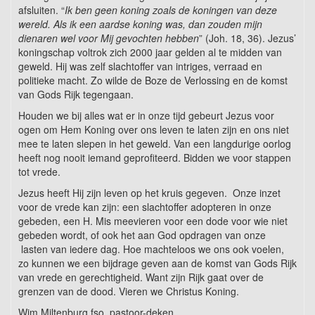
afsluiten. “
Ik ben geen koning zoals de koningen van deze
wereld. Als ik een aardse koning was, dan zouden mijn
dienaren wel voor Mij gevochten hebben
” (Joh. 18, 36). Jezus’
koningschap voltrok zich 2000 jaar gelden al te midden van
geweld. Hij was zelf slachtoffer van intriges, verraad en
politieke macht. Zo wilde de Boze de Verlossing en de komst
van Gods Rijk tegengaan.
Houden we bij alles wat er in onze tijd gebeurt Jezus voor
ogen om Hem Koning over ons leven te laten zijn en ons niet
mee te laten slepen in het geweld. Van een langdurige oorlog
heeft nog nooit iemand geprofiteerd. Bidden we voor stappen
tot vrede.
Jezus heeft Hij zijn leven op het kruis gegeven. Onze inzet
voor de vrede kan zijn: een slachtoffer adopteren in onze
gebeden, een H. Mis meevieren voor een dode voor wie niet
gebeden wordt, of ook het aan God opdragen van onze
lasten van iedere dag. Hoe machteloos we ons ook voelen,
zo kunnen we een bijdrage geven aan de komst van Gods Rijk
van vrede en gerechtigheid. Want zijn Rijk gaat over de
grenzen van de dood. Vieren we Christus Koning.
Wim Miltenburg fso, pastoor-deken