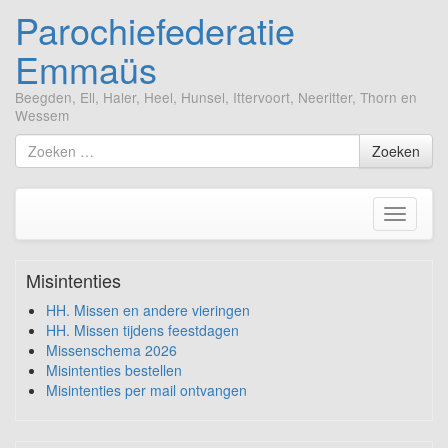
Parochiefederatie
Emmaüs
Beegden, Ell, Haler, Heel, Hunsel, Ittervoort, Neeritter, Thorn en
Wessem
Ga
Zoek
Zoeken
naar
naar
de
inhoud
Toggle
navigati
Misintenties
HH. Missen en andere vieringen
HH. Missen tijdens feestdagen
Missenschema 2026
Misintenties bestellen
Misintenties per mail ontvangen