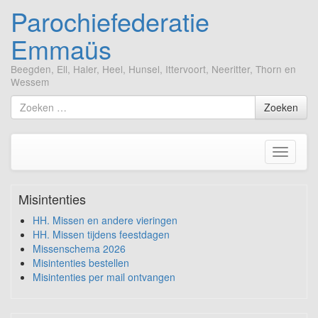
Parochiefederatie
Emmaüs
Beegden, Ell, Haler, Heel, Hunsel, Ittervoort, Neeritter, Thorn en
Wessem
Ga
Zoek
Zoeken
naar
naar
de
inhoud
Toggle
navigati
Misintenties
HH. Missen en andere vieringen
HH. Missen tijdens feestdagen
Missenschema 2026
Misintenties bestellen
Misintenties per mail ontvangen