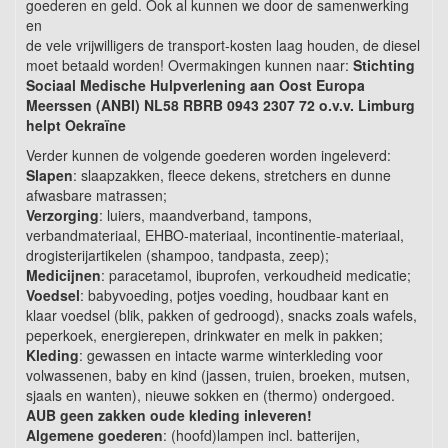
goederen en geld. Ook al kunnen we door de samenwerking
en
de vele vrijwilligers de transport-kosten laag houden, de diesel
moet betaald worden! Overmakingen kunnen naar:
Stichting
Sociaal Medische Hulpverlening aan Oost Europa
Meerssen (ANBI) NL58 RBRB 0943 2307 72 o.v.v. Limburg
helpt Oekraïne
Verder kunnen de volgende goederen worden ingeleverd:
Slapen
: slaapzakken, fleece dekens, stretchers en dunne
afwasbare matrassen;
Verzorging
: luiers, maandverband, tampons,
verbandmateriaal, EHBO-materiaal, incontinentie-materiaal,
drogisterijartikelen (shampoo, tandpasta, zeep);
Medicijnen
: paracetamol, ibuprofen, verkoudheid medicatie;
Voedsel
: babyvoeding, potjes voeding, houdbaar kant en
klaar voedsel (blik, pakken of gedroogd), snacks zoals wafels,
peperkoek, energierepen, drinkwater en melk in pakken;
Kleding
: gewassen en intacte warme winterkleding voor
volwassenen, baby en kind (jassen, truien, broeken, mutsen,
sjaals en wanten), nieuwe sokken en (thermo) ondergoed.
AUB geen zakken oude kleding inleveren!
Algemene goederen
: (hoofd)lampen incl. batterijen,