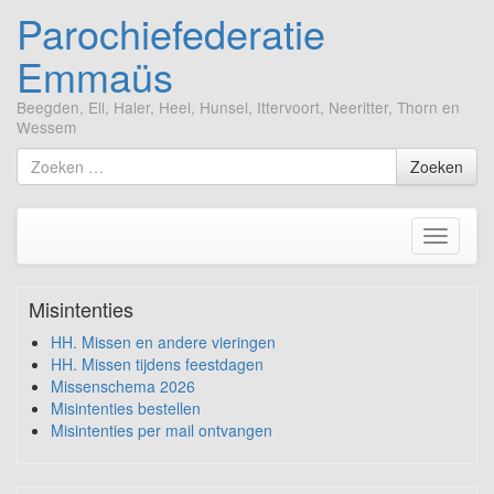
Parochiefederatie
Emmaüs
Beegden, Ell, Haler, Heel, Hunsel, Ittervoort, Neeritter, Thorn en
Wessem
Ga
Zoek
Zoeken
naar
naar
de
inhoud
Toggle
navigati
Misintenties
HH. Missen en andere vieringen
HH. Missen tijdens feestdagen
Missenschema 2026
Misintenties bestellen
Misintenties per mail ontvangen