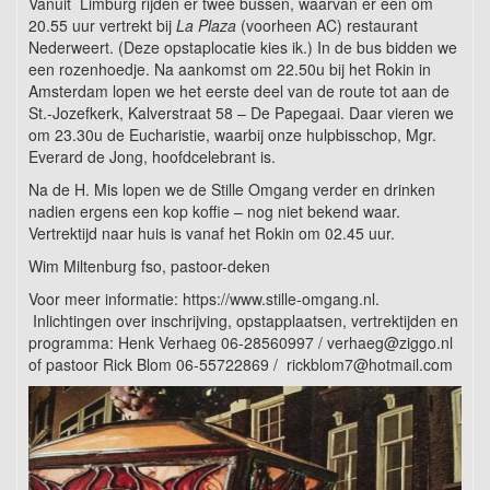
Vanuit Limburg rijden er twee bussen, waarvan er een om
20.55 uur vertrekt bij
La Plaza
(voorheen AC) restaurant
Nederweert. (Deze opstaplocatie kies ik.) In de bus bidden we
een rozenhoedje. Na aankomst om 22.50u bij het Rokin in
Amsterdam lopen we het eerste deel van de route tot aan de
St.-Jozefkerk, Kalverstraat 58 – De Papegaai. Daar vieren we
om 23.30u de Eucharistie, waarbij onze hulpbisschop, Mgr.
Everard de Jong, hoofdcelebrant is.
Na de H. Mis lopen we de Stille Omgang verder en drinken
nadien ergens een kop koffie – nog niet bekend waar.
Vertrektijd naar huis is vanaf het Rokin om 02.45 uur.
Wim Miltenburg fso, pastoor-deken
Voor meer informatie: https://www.stille-omgang.nl.
Inlichtingen over inschrijving, opstapplaatsen, vertrektijden en
programma: Henk Verhaeg 06-28560997 / verhaeg@ziggo.nl
of pastoor Rick Blom 06-55722869 / rickblom7@hotmail.com