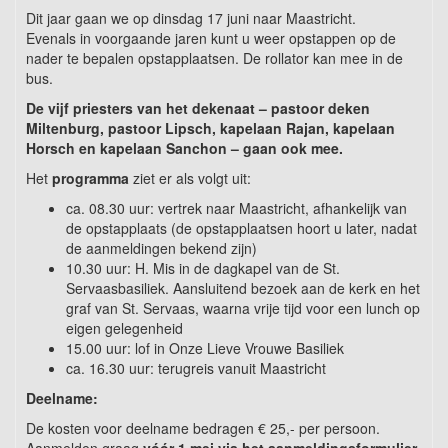
Dit jaar gaan we op dinsdag 17 juni naar Maastricht.
Evenals in voorgaande jaren kunt u weer opstappen op de
nader te bepalen opstapplaatsen. De rollator kan mee in de
bus.
De vijf priesters van het dekenaat – pastoor deken
Miltenburg, pastoor Lipsch, kapelaan Rajan, kapelaan
Horsch en kapelaan Sanchon – gaan ook mee.
Het
programma
ziet er als volgt uit:
ca. 08.30 uur: vertrek naar Maastricht, afhankelijk van
de opstapplaats (de opstapplaatsen hoort u later, nadat
de aanmeldingen bekend zijn)
10.30 uur: H. Mis in de dagkapel van de St.
Servaasbasiliek. Aansluitend bezoek aan de kerk en het
graf van St. Servaas, waarna vrije tijd voor een lunch op
eigen gelegenheid
15.00 uur: lof in Onze Lieve Vrouwe Basiliek
ca. 16.30 uur: terugreis vanuit Maastricht
Deelname:
De kosten voor deelname bedragen € 25,- per persoon.
Aanmelden graag
vóór 1 mei via het aanmeldingsformulier