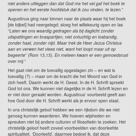
niet anders uitleggen dan dat God me het vel gaf het boek te
openen en het eerste hoofdstuk dat ik zou vinden, te lezen.
”
Augustinus ging naar binnen naar de plaats waar hij het boek
[de bijbel] had neergelegd; sloeg het willekeurig open en las
“
Laten we ons waardig gedragen als bij daglicht zonder
uitspattingen en braspartijen, niet ontuchtig en losbandig,
zonder haat, zonder nijd. Maar trek de Heer Jezus Christus
aan en verwen het vlees niet, want het loopt maar uit op
begeerte
” (Rom 13,13).
En meteen kwam er een gemoedsrust
over mij.”
Het gaat niet om de toevallig opgeslagen zin – en wat is
toevallig (?) – maar om de kracht die het Woord van God in
zich heeft. Daarin werkt de H. Geest. In de H. Schrift spreekt
God tot ons. We kunnen niet dagelijks in de H. Schrift lezen en
er niet door geraakt worden. Augustinus’ voorbeeld geeft aan
hoe God door die H. Schrift werkt als je ervoor open staat.
In ons christelijk geloof hebben we een rijkdom die we niet
genoeg kunnen waarderen. We hoeven wijsheden en
spreuken niet bij andere culturen of filosofieën te zoeken. Het
christelijk geloof heeft zoveel voorbeelden van doorleefde
spiritualiteit. ‘Doorleefd’, daarmee bedoel ik, dat deze