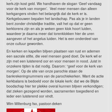
kerk-zijn kost geld. We handhaven de slogan ‘Geef vandaag
voor de kerk van morgen’. Veel meer mensen dan alleen
kerkgangers vinden het belangrijk dat de kerk er is.
Kerkgebouwen bepalen het landschap. Pas als je in landen
bent zonder christelijke traditie, valt het op dat er geen
kerktorens zijn en als je weken geen klok hoort luiden,
waardeer je daarna meer dat torenklokken hier de uren
aangeven of het angelus luiden. Het is een onderdeel van
onze cultuur geworden.
En kerken en kapellen blijven plaatsen van rust en ademen
een sacrale stilte, die veel mensen goed doet. De kerk wil er
zijn met een luisterend oor en voor mensen in nood. Juist in
onzekere tijden is dat nodig. Daarom: “geef voor de kerk van
morgen’. Op de site van onze parochie staan de
bankrekeningnummers van de parochiekerken. Want de actie
kerkbalans is bedoeld voor de lokale kerk: dat we de Blijde
boodschap hier ter plekke overal kunnen blijven verkondigen;
dat zieken gezegend worden, sacramenten toegediend en
ieder een luisterend oor vindt.
Wim Miltenburg fso, pastoor-deken