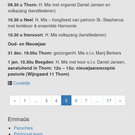
09.30 u Thorn:
H. Mis met organist Daniel Jansen en
volkszang (kerstliederen)
10.30 u Heel
: H. Mis – hoogfeest van patroon St.-Stephanus
met kerkkoor & ensemble Harmonie
10.30 u Ittervoort
: H. Mis volkszang (kerstliederen)
Oud- en Nieuwjaar
31 dec. 19.00u Thorn:
gezongenH. Mis o.l.v. Marij Berkers
1 jan. 10.30u Beegden
: H. Mis met koor o.l.v. Daniel Jansen,
aansluitend in Thorn: 12u – 13u: nieuwjaarsreceptie
pastorie (Wijngaard 11 Thorn)
Cursiefje
«
1
…
3
4
5
6
7
…
17
»
Emmaüs
Parochies
Pastoraal team