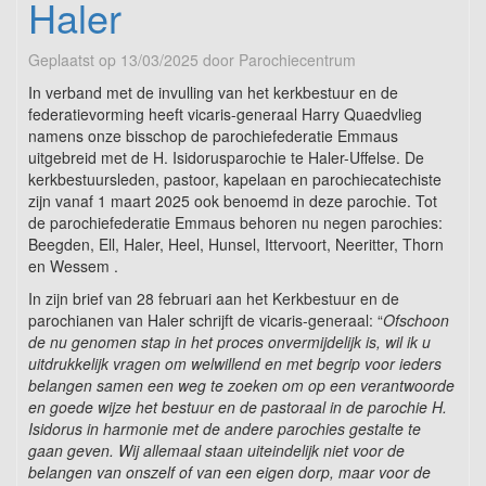
Haler
Geplaatst op
13/03/2025
door
Parochiecentrum
In verband met de invulling van het kerkbestuur en de
federatievorming heeft vicaris-generaal Harry Quaedvlieg
namens onze bisschop de parochiefederatie Emmaus
uitgebreid met de H. Isidorusparochie te Haler-Uffelse. De
kerkbestuursleden, pastoor, kapelaan en parochiecatechiste
zijn vanaf 1 maart 2025 ook benoemd in deze parochie. Tot
de parochiefederatie Emmaus behoren nu negen parochies:
Beegden, Ell, Haler, Heel, Hunsel, Ittervoort, Neeritter, Thorn
en Wessem .
In zijn brief van 28 februari aan het Kerkbestuur en de
parochianen van Haler schrijft de vicaris-generaal: “
Ofschoon
de nu genomen stap in het proces onvermijdelijk is, wil ik u
uitdrukkelijk vragen om welwillend en met begrip voor ieders
belangen samen een weg te zoeken om op een verantwoorde
en goede wijze het bestuur en de pastoraal in de parochie H.
Isidorus in harmonie met de andere parochies gestalte te
gaan geven. Wij allemaal staan uiteindelijk niet voor de
belangen van onszelf of van een eigen dorp, maar voor de