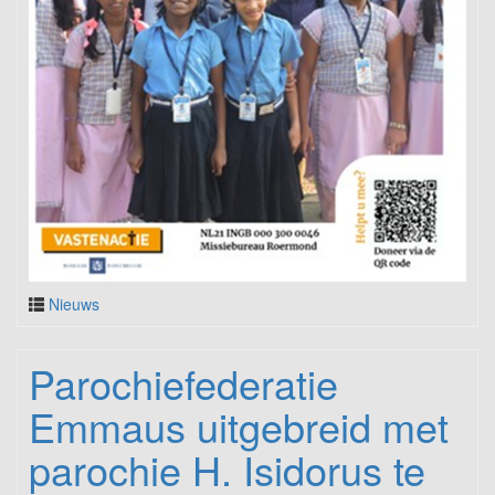
Nieuws
Parochiefederatie
Emmaus uitgebreid met
parochie H. Isidorus te