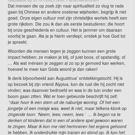
Dat mensen die op zoek zijn naar spiritualiteit zo vlug te rade
gaan bij Chinese en andere oosterse wijsheden, begrijp ik niet
goed. Onze eigen cultuur met zijn christelijke wortels heeft een
grote rijkdom. Die zou ik dan als eerste bestuderen; die hoort
bij onze geschiedenis en cultuur. Het is jammer om daaraan
voorbij te gaan. Als je je hierin verdiept, ontdek je hoe God tot
je spreekt.
Woorden die mensen tegen je zeggen kunnen een grote
impact hebben; ze maken je blij, of juist boos, of opstandig, of
… Als wat ménsen je zeggen al zo op je gemoed kan werken,
hoeveel te meer kan Góds woord je dan raken!
Ik denk bijvoorbeeld aan Augustinus’ ontdekkingstocht: Hij is
op bezoek bij zijn vriend Alypius, kon de rust die hij zocht niet
vinden; was daarover bedroefd en was in de tuin onder een
boom gaan zitten. Wat er toen gebeurde beschrijft hij zelf:
“
daar hoor ik een stem uit de naburige woning. Of het een
jongetje of een meisje was, weet ik niet, maar telkens klonk op
zingende toon: ‘Neem, lees; neem, lees.’ … Ik begon na te
denken of kinderen dat in een of andere spel gewoon waren
te zingen. Maar ik kon me niet herinneren het ergens gehoord
te hebben. Ik onderdrukte mijn tranen en stond op. Ik kon het