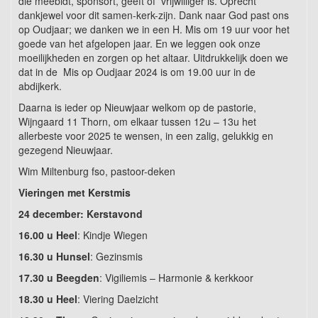
die meebidt, sponsort, geeft of vrijwilliger is. Oprecht
dankjewel voor dit samen-kerk-zijn. Dank naar God past ons
op Oudjaar; we danken we in een H. Mis om 19 uur voor het
goede van het afgelopen jaar. En we leggen ook onze
moeilijkheden en zorgen op het altaar. Uitdrukkelijk doen we
dat in de Mis op Oudjaar 2024 is om 19.00 uur in de
abdijkerk.
Daarna is ieder op Nieuwjaar welkom op de pastorie,
Wijngaard 11 Thorn, om elkaar tussen 12u – 13u het
allerbeste voor 2025 te wensen, in een zalig, gelukkig en
gezegend Nieuwjaar.
Wim Miltenburg fso, pastoor-deken
Vieringen met Kerstmis
24 december: Kerstavond
16.00 u Heel
: Kindje Wiegen
16.30 u Hunsel
: Gezinsmis
17.30 u Beegden
: Vigiliemis – Harmonie & kerkkoor
18.30 u Heel
: Viering Daelzicht