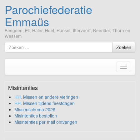
Parochiefederatie
Emmaüs
Beegden, Ell, Haler, Heel, Hunsel, Ittervoort, Neeritter, Thorn en
Wessem
Ga
Zoek
Zoeken
naar
naar
de
inhoud
Toggle
navigati
Misintenties
HH. Missen en andere vieringen
HH. Missen tijdens feestdagen
Missenschema 2026
Misintenties bestellen
Misintenties per mail ontvangen