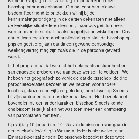
Komende vrijdag 10 en zaterdag 11 januari komt onze
bisschop naar ons dekenaat. Om het voor hem nieuwe
bisdom Roermond te ontdekken wil hij bij de
kennismakingsrondgang in de dertien dekenaten niet alleen
de kerkelijke situatie leren kennen, maar ook geïnformeerd
worden over de sociaal-maatschappelijke ontwikkelingen. Ook
een of twee reguliere eucharistievieringen stelt de bisschop op
prijs en geeft erbij aan dat dit een gewone eenvoudige
weekdagviering mag zijn zoals die in de parochie gevierd
wordt.
In het programma dat we met het dekenaatsbestuur hebben
samengesteld proberen we aan deze wensen te voldoen. We
hebben het geografisch zo verdeeld dat de bisschop de drie
parochiefederaties bezoekt en we hebben voor andere
locaties gekozen dan vijf jaar geleden, toen bisschop Smeets
bij zijn aantreden naar ons dekenaat kwam. Het bezoek heeft
bovendien nu een ander karakter: bisschop Smeets kende
ons bisdom feitelijk al en het was toen meer een ontmoeting
van parochianen met hem.
Op vrijdag 10 januari om 10.15u zal de bisschop voorgaan in
een eucharistieviering in Wessem. Ieder is hier welkom; het
Emmauskoor zal zingen. De bisschop bezoekt in deze twee