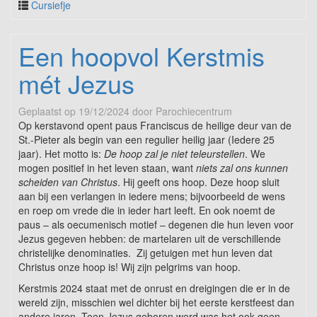
Cursiefje
Een hoopvol Kerstmis
mét Jezus
Geplaatst op
19/12/2024
door
Parochiecentrum
Op kerstavond opent paus Franciscus de heilige deur van de
St.-Pieter als begin van een regulier heilig jaar (Iedere 25
jaar). Het motto is:
De hoop zal je niet teleurstellen
. We
mogen positief in het leven staan, want
niets zal ons kunnen
scheiden van Christus
. Hij geeft ons hoop. Deze hoop sluit
aan bij een verlangen in iedere mens; bijvoorbeeld de wens
en roep om vrede die in ieder hart leeft. En ook noemt de
paus – als oecumenisch motief – degenen die hun leven voor
Jezus gegeven hebben: de martelaren uit de verschillende
christelijke denominaties. Zij getuigen met hun leven dat
Christus onze hoop is! Wij zijn pelgrims van hoop.
Kerstmis 2024 staat met de onrust en dreigingen die er in de
wereld zijn, misschien wel dichter bij het eerste kerstfeest dan
andere jaren. Toen Jezus geboren werd was het ook geen