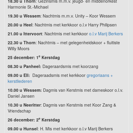
18.30 u Thorn
: Gezinsmis m.m.v. jeugd- en middenorkest
Harmonie St.-Michael
19.30 u Wessem
: Nachtmis m.m.v. Unity – Koor Wessem
20.00 u Heel
: Nachtmis met kerkkoor o.l.v Harry Philipsen
21.00 u Ittervoort
: Nachtmis met kerkkoor
o.l.v Marij Berkers
22.30 u Thorn
: Nachtmis – met gelegenheidskoor + fluitiste
Willy Moors
e
25 december: 1
Kerstdag
08.30 u Panheel:
Dageraardsmis met koorzang
09.00 u Ell:
Dageraadsmis met kerkkoor
gregoriaans +
kerstliederen
10.00 u Wessem:
Dagmis van Kerstmis met dameskoor o.l.v.
Daniel Jansen
10.30 u Neeritter
: Dagmis van Kerstmis met Koor Zang &
Vriendschap
e
26 december: 2
Kerstdag
09.00 u Hunsel
: H. Mis met kerkkoor o.l.v Marij Berkers