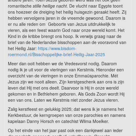
romantische
stille heilige nacht
. De vlucht naar Egypte toont
ons hoezeer de dreiging het heilig huisgezin geraakt heeft. Zij
hebben vervolgens jaren in de vreemde gewoond. Daarom is
er nu alle reden om Geboorte van Jezus uitdrukkelijk te
vieren, als een feest waarin God naar onze wereld komt. Het
Kind in de kribbe brengt ons hoop. Ik verwijs graag naar de
brief van de Nederlandse bisschoppen aan de vooravond van
het Heilig Jaar:
https://www.bisdom-
roermond.nl/Bisschoppelijke-brief-Heilig-Jaar-2025
Meer dan ooit hebben we de Vredesvorst nodig. Daarom
nodig ik je uit voor de vieringen van Kerstmis. Hieronder een
overzicht van de vieringen in onze Emmaüsparochie. Mét
Jezus zijn we nooit alleen. Zíjn kerstgeschenk aan ons is zijn
leven dat Hij met ons deelt. Daarvoor is Hij in onze wereld
gekomen en in Bethlehem geboren. Als Gods Zoon wordt Hij
een van ons. Laten we Kerstmis niet zonder Jezus vieren.
Zalig kerstfeest en gelukkig 2025; dat wens ik je namens het
Kerkbestuur, de kerngroepen van onze parochies en namens
kapelaan Danny Horsch en catechist Wilma Moelker.
Op het einde van het jaar past ook een dankjewel aan ieder