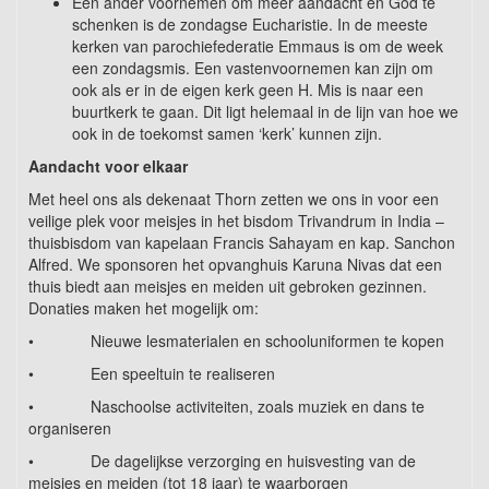
Een ander voornemen om meer aandacht en God te
schenken is de zondagse Eucharistie. In de meeste
kerken van parochiefederatie Emmaus is om de week
een zondagsmis. Een vastenvoornemen kan zijn om
ook als er in de eigen kerk geen H. Mis is naar een
buurtkerk te gaan. Dit ligt helemaal in de lijn van hoe we
ook in de toekomst samen ‘kerk’ kunnen zijn.
Aandacht voor elkaar
Met heel ons als dekenaat Thorn zetten we ons in voor een
veilige plek voor meisjes in het bisdom Trivandrum in India –
thuisbisdom van kapelaan Francis Sahayam en kap. Sanchon
Alfred. We sponsoren het opvanghuis Karuna Nivas dat een
thuis biedt aan meisjes en meiden uit gebroken gezinnen.
Donaties maken het mogelijk om:
• Nieuwe lesmaterialen en schooluniformen te kopen
• Een speeltuin te realiseren
• Naschoolse activiteiten, zoals muziek en dans te
organiseren
• De dagelijkse verzorging en huisvesting van de
meisjes en meiden (tot 18 jaar) te waarborgen