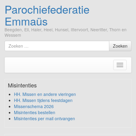
Parochiefederatie
Emmaüs
Beegden, Ell, Haler, Heel, Hunsel, Ittervoort, Neeritter, Thorn en
Wessem
Ga
Zoek
Zoeken
naar
naar
de
inhoud
Toggle
navigati
Misintenties
HH. Missen en andere vieringen
HH. Missen tijdens feestdagen
Missenschema 2026
Misintenties bestellen
Misintenties per mail ontvangen