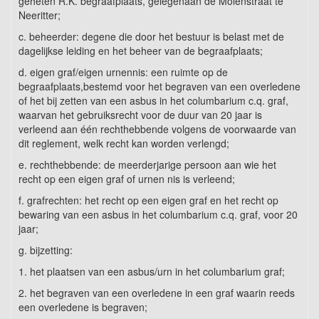
geheten R.K. begraafplaats, gelegenaan de Molenstraat te
Neeritter;
c. beheerder: degene die door het bestuur is belast met de
dagelijkse leiding en het beheer van de begraafplaats;
d. eigen graf/eigen urnennis: een ruimte op de
begraafplaats,bestemd voor het begraven van een overledene
of het bij zetten van een asbus in het columbarium c.q. graf,
waarvan het gebruiksrecht voor de duur van 20 jaar is
verleend aan één rechthebbende volgens de voorwaarde van
dit reglement, welk recht kan worden verlengd;
e. rechthebbende: de meerderjarige persoon aan wie het
recht op een eigen graf of urnen nis is verleend;
f. grafrechten: het recht op een eigen graf en het recht op
bewaring van een asbus in het columbarium c.q. graf, voor 20
jaar;
g. bijzetting:
1. het plaatsen van een asbus/urn in het columbarium graf;
2. het begraven van een overledene in een graf waarin reeds
een overledene is begraven;