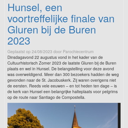
Hunsel, een
voortreffelijke finale van
Gluren bij de Buren
2023
Geplaatst op
24/08/2023
door
Parochiecentrum
Dinsdagavond 22 augustus vond in het kader van de
Cultuurhistorisch Zomer 2023 de laatste Gluren bij de Buren
plaats en wel in Hunsel. De belangstelling voor deze avond
was overweldigend. Meer dan 300 bezoekers hadden de weg
gevonden naar de St. Jacobuskerk. Zij waren overigens niet
de eersten. Reeds vele eeuwen – en tot heden ten dage – is
de kerk van Hunsel een belangrijke halteplaats voor pelgrims
op de route naar Santiago de Compostella.