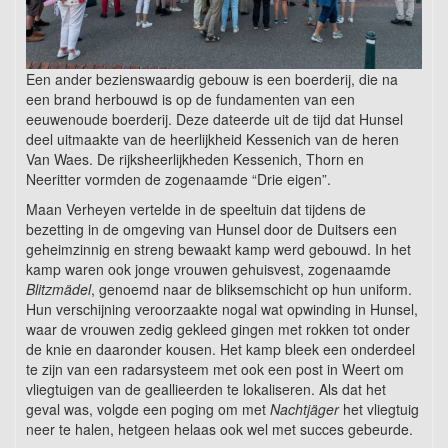
Een ander bezienswaardig gebouw is een boerderij, die na
een brand herbouwd is op de fundamenten van een
eeuwenoude boerderij. Deze dateerde uit de tijd dat Hunsel
deel uitmaakte van de heerlijkheid Kessenich van de heren
Van Waes. De rijksheerlijkheden Kessenich, Thorn en
Neeritter vormden de zogenaamde “Drie eigen”.
Maan Verheyen vertelde in de speeltuin dat tijdens de
bezetting in de omgeving van Hunsel door de Duitsers een
geheimzinnig en streng bewaakt kamp werd gebouwd. In het
kamp waren ook jonge vrouwen gehuisvest, zogenaamde
Blitzmädel
, genoemd naar de bliksemschicht op hun uniform.
Hun verschijning veroorzaakte nogal wat opwinding in Hunsel,
waar de vrouwen zedig gekleed gingen met rokken tot onder
de knie en daaronder kousen. Het kamp bleek een onderdeel
te zijn van een radarsysteem met ook een post in Weert om
vliegtuigen van de geallieerden te lokaliseren. Als dat het
geval was, volgde een poging om met
Nachtjäger
het vliegtuig
neer te halen, hetgeen helaas ook wel met succes gebeurde.