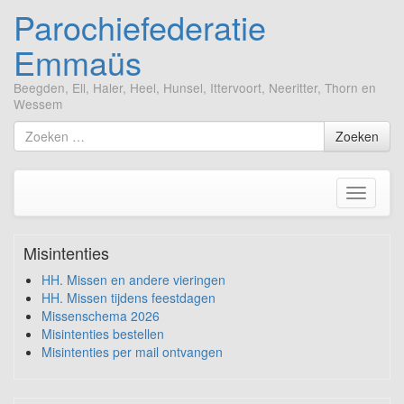
Parochiefederatie
Emmaüs
Beegden, Ell, Haler, Heel, Hunsel, Ittervoort, Neeritter, Thorn en
Wessem
Ga
Zoek
Zoeken
naar
naar
de
inhoud
Toggle
navigati
Misintenties
HH. Missen en andere vieringen
HH. Missen tijdens feestdagen
Missenschema 2026
Misintenties bestellen
Misintenties per mail ontvangen